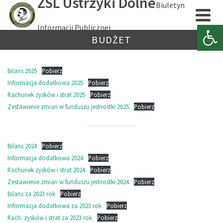
ZSL Ustrzyki Dolne
Biuletyn
Open 
Informacji Publicznej
BUDŻET
Bilans 2025
Pobierz
Informacja dodatkowa 2025
Pobierz
Rachunek zysków i strat 2025
Pobierz
Zestawienie zmian w funduszu jednostki 2025
Pobierz
Bilans 2024
Pobierz
Informacja dodatkowa 2024
Pobierz
Rachunek zysków i strat 2024
Pobierz
Zestawienie zmian w funduszu jednostki 2024
Pobierz
Bilans za 2023 rok
Pobierz
Informacja dodatkowa za 2023 rok
Pobierz
Rach. zysków i strat za 2023 rok
Pobierz