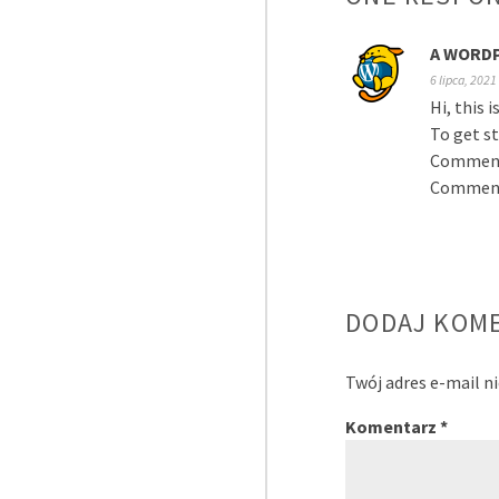
A WORD
6 lipca, 2021
Hi, this 
To get s
Comments
Comment
DODAJ KOM
Twój adres e-mail n
Komentarz
*