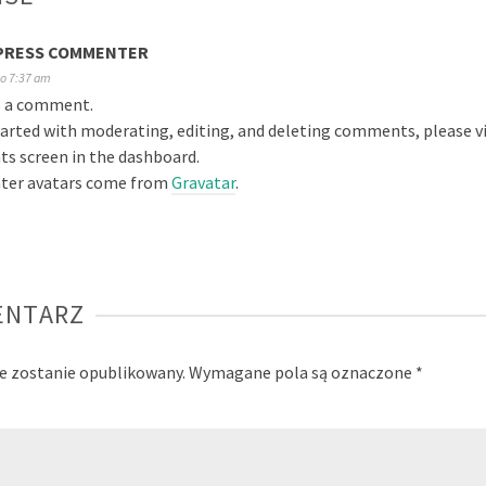
PRESS COMMENTER
 o 7:37 am
is a comment.
tarted with moderating, editing, and deleting comments, please vi
 screen in the dashboard.
er avatars come from
Gravatar
.
ENTARZ
ie zostanie opublikowany.
Wymagane pola są oznaczone
*